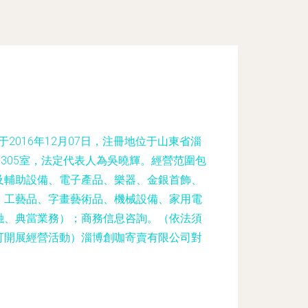
2016年12月07日，注冊地位于山東省淄
層305室，法定代表人為吳曉輝。經營范圍包
及輔助設備、電子產品、樂器、金銀首飾、
、工藝品、字畫藝術品、機械設備、家用電
融、典當業務）；商務信息咨詢。（依法須
可開展經營活動）淄博創咖寄賣有限公司對