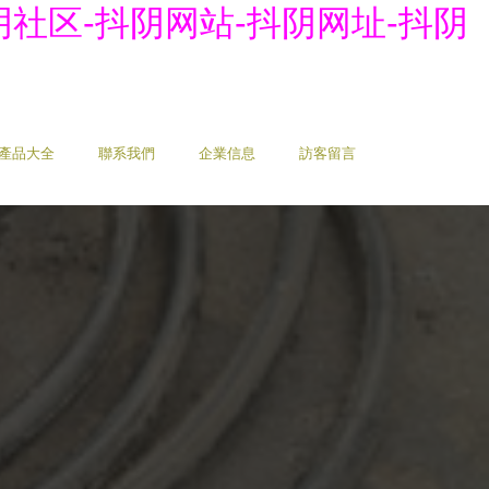
社区-抖阴网站-抖阴网址-抖阴
產品大全
聯系我們
企業信息
訪客留言