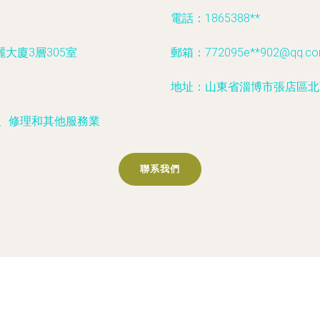
電話：1865388**
大廈3層305室
郵箱：772095e**
902@qq.c
地址：山東省淄博市張店區北西
務、修理和其他服務業
聯系我們