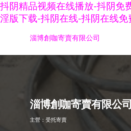
抖阴精品视频在线播放-抖阴免费
淫版下载-抖阴在线-抖阴在线免
淄博創咖寄賣有限公司
淄博創咖寄賣有限公
主營：受托寄賣