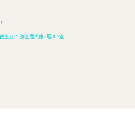
om
五路21號金麗大廈3層305室