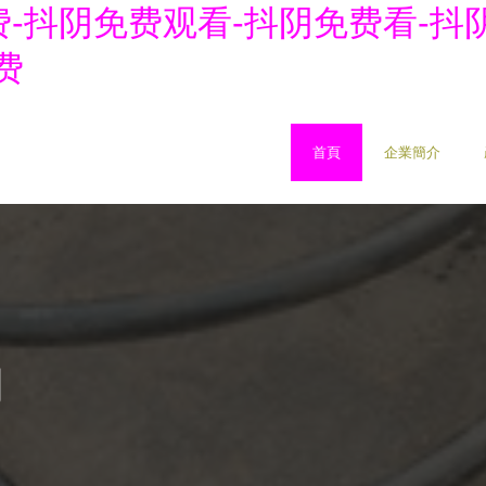
-抖阴免费观看-抖阴免费看-抖阴
费
首頁
企業簡介
司